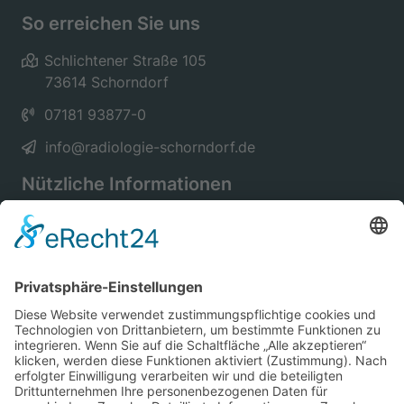
So erreichen Sie uns
Schlichtener Straße 105
73614 Schorndorf
07181 93877-0
info@radiologie-schorndorf.de
Nützliche Informationen
Unsere Praxis
Unsere Ärzte
Für Kollegen
Für Überweiser
Unsere Partner
Kontakt & Anfahrt
Unsere Untersuchungen
Kernspintomographie
Digitales Röntgen